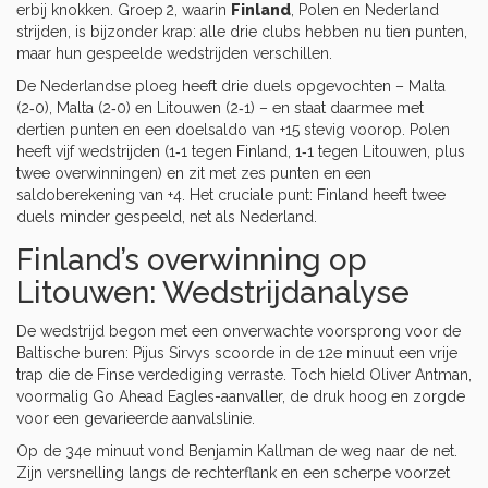
erbij knokken. Groep 2, waarin
Finland
,
Polen
en
Nederland
strijden, is bijzonder krap: alle drie clubs hebben nu tien punten,
maar hun gespeelde wedstrijden verschillen.
De Nederlandse ploeg heeft drie duels opgevochten – Malta
(2‑0), Malta (2‑0) en Litouwen (2‑1) – en staat daarmee met
dertien punten en een doelsaldo van +15 stevig voorop. Polen
heeft vijf wedstrijden (1‑1 tegen
Finland
, 1‑1 tegen
Litouwen
, plus
twee overwinningen) en zit met zes punten en een
saldoberekening van +4. Het cruciale punt: Finland heeft twee
duels minder gespeeld, net als Nederland.
Finland’s overwinning op
Litouwen: Wedstrijdanalyse
De wedstrijd begon met een onverwachte voorsprong voor de
Baltische buren:
Pijus Sirvys
scoorde in de 12e minuut een vrije
trap die de Finse verdediging verraste. Toch hield
Oliver Antman
,
voormalig Go Ahead Eagles-aanvaller, de druk hoog en zorgde
voor een gevarieerde aanvalslinie.
Op de 34e minuut vond
Benjamin Kallman
de weg naar de net.
Zijn versnelling langs de rechterflank en een scherpe voorzet