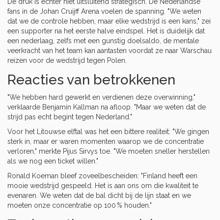
De druk is echter niet uitsluitend strategisch. De Nederlandse
fans in de Johan Cruijff Arena voelen de spanning. "We weten
dat we de controle hebben, maar elke wedstrijd is een kans," zei
een supporter na het eerste halve eindspel. Het is duidelijk dat
een nederlaag, zelfs met een gunstig doelsaldo, de mentale
veerkracht van het team kan aantasten voordat ze naar Warschau
reizen voor de wedstrijd tegen Polen.
Reacties van betrokkenen
"We hebben hard gewerkt en verdienen deze overwinning,"
verklaarde
Benjamin Kallman
na afloop. "Maar we weten dat de
strijd pas echt begint tegen Nederland."
Voor het Litouwse elftal was het een bittere realiteit: "We gingen
sterk in, maar er waren momenten waarop we de concentratie
verloren," merkte
Pijus Sirvys
toe. "We moeten sneller herstellen
als we nog een ticket willen."
Ronald Koeman
bleef zoveelbescheiden: "Finland heeft een
mooie wedstrijd gespeeld. Het is aan ons om die kwaliteit te
evenaren. We weten dat de bal dicht bij de lijn staat en we
moeten onze concentratie op 100 % houden."