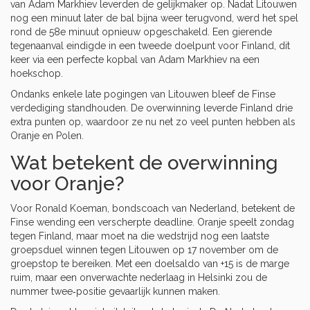
van
Adam Markhiev
leverden de gelijkmaker op. Nadat Litouwen
nog een minuut later de bal bijna weer terugvond, werd het spel
rond de 58e minuut opnieuw opgeschakeld. Een gierende
tegenaanval eindigde in een tweede doelpunt voor Finland, dit
keer via een perfecte kopbal van
Adam Markhiev
na een
hoekschop.
Ondanks enkele late pogingen van Litouwen bleef de Finse
verdediging standhouden. De overwinning leverde Finland drie
extra punten op, waardoor ze nu net zo veel punten hebben als
Oranje en Polen.
Wat betekent de overwinning
voor Oranje?
Voor
Ronald Koeman
, bondscoach van Nederland, betekent de
Finse wending een verscherpte deadline. Oranje speelt zondag
tegen Finland, maar moet na die wedstrijd nog een laatste
groepsduel winnen tegen Litouwen op 17 november om de
groepstop te bereiken. Met een doelsaldo van +15 is de marge
ruim, maar een onverwachte nederlaag in Helsinki zou de
nummer twee‑positie gevaarlijk kunnen maken.