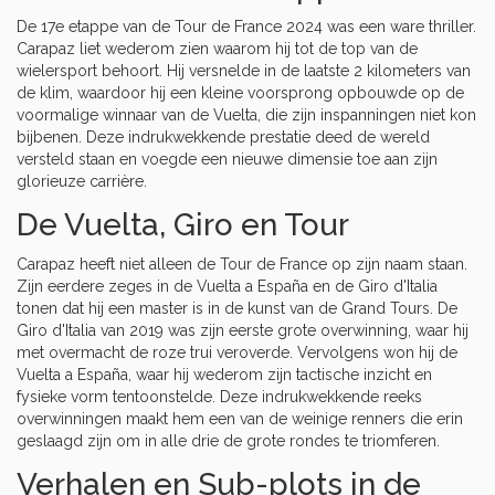
De 17e etappe van de Tour de France 2024 was een ware thriller.
Carapaz liet wederom zien waarom hij tot de top van de
wielersport behoort. Hij versnelde in de laatste 2 kilometers van
de klim, waardoor hij een kleine voorsprong opbouwde op de
voormalige winnaar van de Vuelta, die zijn inspanningen niet kon
bijbenen. Deze indrukwekkende prestatie deed de wereld
versteld staan en voegde een nieuwe dimensie toe aan zijn
glorieuze carrière.
De Vuelta, Giro en Tour
Carapaz heeft niet alleen de Tour de France op zijn naam staan.
Zijn eerdere zeges in de Vuelta a España en de Giro d'Italia
tonen dat hij een master is in de kunst van de Grand Tours. De
Giro d'Italia van 2019 was zijn eerste grote overwinning, waar hij
met overmacht de roze trui veroverde. Vervolgens won hij de
Vuelta a España, waar hij wederom zijn tactische inzicht en
fysieke vorm tentoonstelde. Deze indrukwekkende reeks
overwinningen maakt hem een van de weinige renners die erin
geslaagd zijn om in alle drie de grote rondes te triomferen.
Verhalen en Sub-plots in de