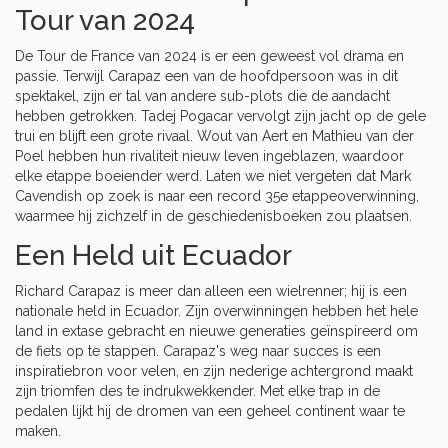
Tour van 2024
De Tour de France van 2024 is er een geweest vol drama en
passie. Terwijl Carapaz een van de hoofdpersoon was in dit
spektakel, zijn er tal van andere sub-plots die de aandacht
hebben getrokken. Tadej Pogacar vervolgt zijn jacht op de gele
trui en blijft een grote rivaal. Wout van Aert en Mathieu van der
Poel hebben hun rivaliteit nieuw leven ingeblazen, waardoor
elke etappe boeiender werd. Laten we niet vergeten dat Mark
Cavendish op zoek is naar een record 35e etappeoverwinning,
waarmee hij zichzelf in de geschiedenisboeken zou plaatsen.
Een Held uit Ecuador
Richard Carapaz is meer dan alleen een wielrenner; hij is een
nationale held in Ecuador. Zijn overwinningen hebben het hele
land in extase gebracht en nieuwe generaties geïnspireerd om
de fiets op te stappen. Carapaz's weg naar succes is een
inspiratiebron voor velen, en zijn nederige achtergrond maakt
zijn triomfen des te indrukwekkender. Met elke trap in de
pedalen lijkt hij de dromen van een geheel continent waar te
maken.