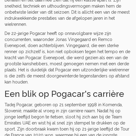
behalen en liet daarmee zien dat hij een klasse apart is. Zijn
snelheid, techniek en uithoudingsvermogen maken hem de
onbetwiste leider van dit seizoen. Dit is allicht een van de meest
indrukwekkende prestaties van de afgelopen jaren in het
wielrennen.
De 22-jarige Pogacar heeft op onnavolgbare wijze zijn
concurrenten, waaronder Jonas Vingegaard en Remco
Evenepoel, doen achterblijven. Vingegaard, die een sterke
renner op zichzelf is, kon niet opboksen tegen het tempo en de
kracht van Pogacar. Evenepoel, die werd gezien als een van de
grootste kanshebbers, moest genoegen nemen met een derde
plaats. Het is duidelijk dat Pogacar een uitzonderlijke wielrenner
is die zelfs de meest doorgewinterde tegenstanders op afstand
kan houden.
Een blik op Pogacar's carrière
Tadej Pogacar, geboren op 21 september 1998 in Komenda,
Slovenië, maakte al vroeg in zijn carrière naam. Nadat hij op
jonge leeftijd begon te fietsen, sloot hij zich aan bij de Team
Emirates UAE en wist hij al snel zijn stempel te drukken op de
sport. Zijn doorbraak kwam toen hij op 21-jarige leeftijd de Tour
de France van 2020 won, waarmee hij een van de jongste