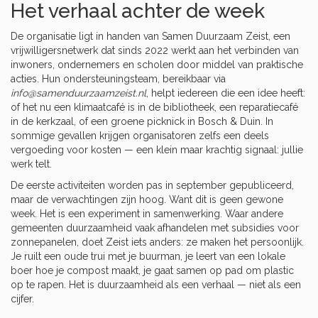
Het verhaal achter de week
De organisatie ligt in handen van
Samen Duurzaam Zeist
, een
vrijwilligersnetwerk dat sinds 2022 werkt aan het verbinden van
inwoners, ondernemers en scholen door middel van praktische
acties. Hun ondersteuningsteam, bereikbaar via
info@samenduurzaamzeist.nl
, helpt iedereen die een idee heeft:
of het nu een klimaatcafé is in de bibliotheek, een reparatiecafé
in de kerkzaal, of een groene picknick in
Bosch & Duin
. In
sommige gevallen krijgen organisatoren zelfs een deels
vergoeding voor kosten — een klein maar krachtig signaal: jullie
werk telt.
De eerste activiteiten worden pas in september gepubliceerd,
maar de verwachtingen zijn hoog. Want dit is geen gewone
week. Het is een experiment in samenwerking. Waar andere
gemeenten duurzaamheid vaak afhandelen met subsidies voor
zonnepanelen, doet Zeist iets anders: ze maken het persoonlijk.
Je ruilt een oude trui met je buurman, je leert van een lokale
boer hoe je compost maakt, je gaat samen op pad om plastic
op te rapen. Het is duurzaamheid als een verhaal — niet als een
cijfer.