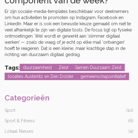
component van de week?
Er zijn sociale-media-templates beschikbaar voor deelnemers
om hun activiteiten te promoten op Instagram, Facebook en
LinkedIn. Maar er is ook een bewuste keuze gemaakt om niet te
veel afhankelijk te zijn van digitale tools. De focus ligt op fysieke
ontmoetingen. Wel wordt er gewerkt aan ‘slimmer digitaal
werken’ — zoals de vraag of je echt op elke mail ‘ontvangen’
hoeft te reageren. Dat is een kleine, maar krachtige stap in de
richting van duurzaam digitaal gedrag.
Tags:
duurzaamheid
Zeist
Samen Duurzaam Zeist
locaties Austerlitz en Den Dolder
gemeenschapsinitiatief
Categorieën
Sport
(10)
Sport & Fitness
(6)
Lokaal Nieuws
(4)