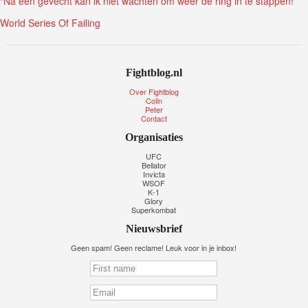
“Na een gevecht kan ik niet wachten om weer de ring in te stappen!”
World Series Of Failing
Fightblog.nl
Over Fightblog
Colin
Peter
Contact
Organisaties
UFC
Bellator
Invicta
WSOF
K-1
Glory
Superkombat
Nieuwsbrief
Geen spam! Geen reclame! Leuk voor in je inbox!