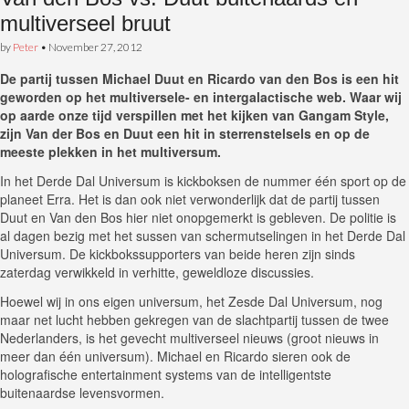
multiverseel bruut
by
Peter
•
November 27, 2012
De partij tussen Michael Duut en Ricardo van den Bos is een hit
geworden op het multiversele- en intergalactische web. Waar wij
op aarde onze tijd verspillen met het kijken van Gangam Style,
zijn Van der Bos en Duut een hit in sterrenstelsels en op de
meeste plekken in het multiversum.
In het Derde Dal Universum is kickboksen de nummer één sport op de
planeet Erra. Het is dan ook niet verwonderlijk dat de partij tussen
Duut en Van den Bos hier niet onopgemerkt is gebleven. De politie is
al dagen bezig met het sussen van schermutselingen in het Derde Dal
Universum. De kickbokssupporters van beide heren zijn sinds
zaterdag verwikkeld in verhitte, geweldloze discussies.
Hoewel wij in ons eigen universum, het Zesde Dal Universum, nog
maar net lucht hebben gekregen van de slachtpartij tussen de twee
Nederlanders, is het gevecht multiverseel nieuws (groot nieuws in
meer dan één universum). Michael en Ricardo sieren ook de
holografische entertainment systems van de intelligentste
buitenaardse levensvormen.