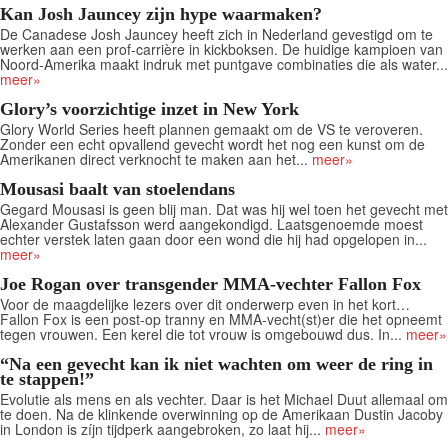
Kan Josh Jauncey zijn hype waarmaken?
De Canadese Josh Jauncey heeft zich in Nederland gevestigd om te
werken aan een prof-carrière in kickboksen. De huidige kampioen van
Noord-Amerika maakt indruk met puntgave combinaties die als water...
meer»
Glory’s voorzichtige inzet in New York
Glory World Series heeft plannen gemaakt om de VS te veroveren.
Zonder een echt opvallend gevecht wordt het nog een kunst om de
Amerikanen direct verknocht te maken aan het...
meer»
Mousasi baalt van stoelendans
Gegard Mousasi is geen blij man. Dat was hij wel toen het gevecht met
Alexander Gustafsson werd aangekondigd. Laatsgenoemde moest
echter verstek laten gaan door een wond die hij had opgelopen in...
meer»
Joe Rogan over transgender MMA-vechter Fallon Fox
Voor de maagdelijke lezers over dit onderwerp even in het kort…
Fallon Fox is een post-op tranny en MMA-vecht(st)er die het opneemt
tegen vrouwen. Een kerel die tot vrouw is omgebouwd dus. In...
meer»
“Na een gevecht kan ik niet wachten om weer de ring in
te stappen!”
Evolutie als mens en als vechter. Daar is het Michael Duut allemaal om
te doen. Na de klinkende overwinning op de Amerikaan Dustin Jacoby
in London is zíjn tijdperk aangebroken, zo laat hij...
meer»