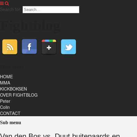
Search for:
Fightblog
Main menu
HOME
MMA
KICKBOKSEN
OVER FIGHTBLOG
Peter
Colin
CONTACT
Sub menu
Van den Bos vs. Duut buitenaards en