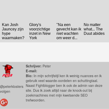
Kan Josh
Glory's
"Na een
No matter
Jauncey zijn
voorzichtige
gevecht kan ik
what... The
hype
inzet in New
niet wachten
Duut abides
waarmaken?
York
om weer d...
Schrijver:
Peter
E-mail:
Bio:
In mijn schrijfstijl ken ik weinig nuances en ik
gebruik veel waarde-oordelen en schuttingtaal.
Naast Fightblogger ben ik ook de admin van deze
@peterklosters
site. Dus ik zoek altijd naar de knock-out bij
volgen
zoekmachines met mijn kwetsende SEO
trefwoorden.