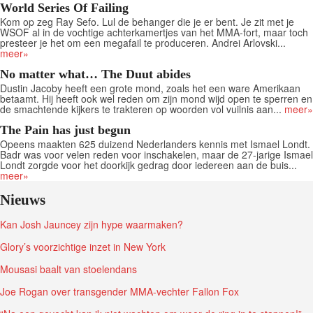
World Series Of Failing
Kom op zeg Ray Sefo. Lul de behanger die je er bent. Je zit met je
WSOF al in de vochtige achterkamertjes van het MMA-fort, maar toch
presteer je het om een megafail te produceren. Andrei Arlovski...
meer»
No matter what… The Duut abides
Dustin Jacoby heeft een grote mond, zoals het een ware Amerikaan
betaamt. Hij heeft ook wel reden om zijn mond wijd open te sperren en
de smachtende kijkers te trakteren op woorden vol vuilnis aan...
meer»
The Pain has just begun
Opeens maakten 625 duizend Nederlanders kennis met Ismael Londt.
Badr was voor velen reden voor inschakelen, maar de 27-jarige Ismael
Londt zorgde voor het doorkijk gedrag door iedereen aan de buis...
meer»
Nieuws
Kan Josh Jauncey zijn hype waarmaken?
Glory’s voorzichtige inzet in New York
Mousasi baalt van stoelendans
Joe Rogan over transgender MMA-vechter Fallon Fox