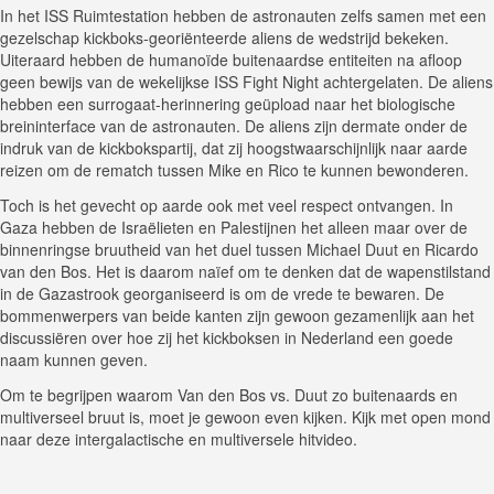
In het ISS Ruimtestation hebben de astronauten zelfs samen met een
gezelschap kickboks-georiënteerde aliens de wedstrijd bekeken.
Uiteraard hebben de humanoïde buitenaardse entiteiten na afloop
geen bewijs van de wekelijkse ISS Fight Night achtergelaten. De aliens
hebben een surrogaat-herinnering geüpload naar het biologische
breininterface van de astronauten. De aliens zijn dermate onder de
indruk van de kickbokspartij, dat zij hoogstwaarschijnlijk naar aarde
reizen om de rematch tussen Mike en Rico te kunnen bewonderen.
Toch is het gevecht op aarde ook met veel respect ontvangen. In
Gaza hebben de Israëlieten en Palestijnen het alleen maar over de
binnenringse bruutheid van het duel tussen Michael Duut en Ricardo
van den Bos. Het is daarom naïef om te denken dat de wapenstilstand
in de Gazastrook georganiseerd is om de vrede te bewaren. De
bommenwerpers van beide kanten zijn gewoon gezamenlijk aan het
discussiëren over hoe zij het kickboksen in Nederland een goede
naam kunnen geven.
Om te begrijpen waarom Van den Bos vs. Duut zo buitenaards en
multiverseel bruut is, moet je gewoon even kijken. Kijk met open mond
naar deze intergalactische en multiversele hitvideo.