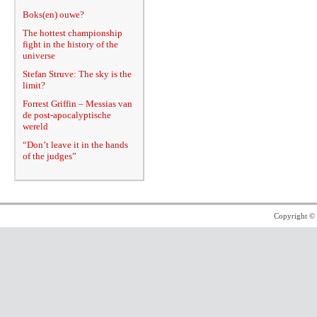
Boks(en) ouwe?
The hottest championship
fight in the history of the
universe
Stefan Struve: The sky is the
limit?
Forrest Griffin – Messias van
de post-apocalyptische
wereld
“Don’t leave it in the hands
of the judges”
Copyright ©