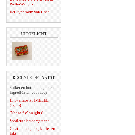
WelterWeights
Het Syndroom van Chael
UITGELICHT
RECENT GEPLAATST
Suiker en botten: de perfecte
ingrediënten voor zeep
IT’S (almost) TIMEEEE!
(again)
‘Not so fly’-weights?
Spoilers als voorgerecht
Creatief met plakplaatjes en
inkt