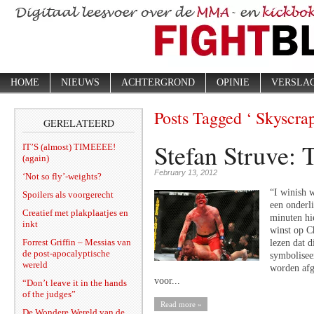
HOME
NIEUWS
ACHTERGROND
OPINIE
VERSLA
Posts Tagged ‘ Skyscrap
GERELATEERD
Stefan Struve: T
IT’S (almost) TIMEEEE!
(again)
February 13, 2012
‘Not so fly’-weights?
“I winish 
Spoilers als voorgerecht
een onderl
Creatief met plakplaatjes en
minuten hi
inkt
winst op Ch
Forrest Griffin – Messias van
lezen dat d
de post-apocalyptische
symbolisee
wereld
worden afg
voor...
“Don’t leave it in the hands
of the judges”
Read more »
De Wondere Wereld van de