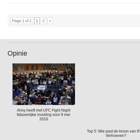
Page 1 of 2
1
2
»
Opinie
Ahoy heeft met UFC Fight Night
fatsoenlijke invulling voor 9 mei
2016
Top 5: Wie past de kroon van R
Verhoeven?