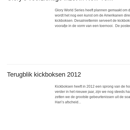
Glory World Series heeft plannen gemaakt om d
wordt het nog een kunst om de Amerikanen dire
kickboksen. Desalniettemin serveert de kickboks
voorafje in de vorm van een toernooi. De poste
Terugblik kickboksen 2012
Kickboksen heeft in 2012 een sprong van de h
verder in het nieuwe jaar, zijn we nog steeds h
zetten we de grootste gebeurtenissen uit de soa
Hari’s afscheid...