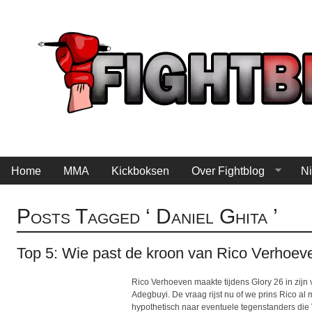
Home
MMA
Kickboksen
Over Fightblog
Ni
Posts Tagged ‘ Daniel Ghita ’
Top 5: Wie past de kroon van Rico Verhoev
Rico Verhoeven maakte tijdens Glory 26 in zij
Adegbuyi. De vraag rijst nu of we prins Rico al
hypothetisch naar eventuele tegenstanders die