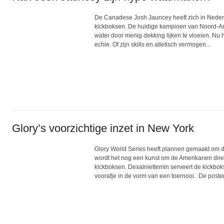
De Canadese Josh Jauncey heeft zich in Nederl
kickboksen. De huidige kampioen van Noord-Am
water door menig dekking lijken te vloeien. Nu h
echie. Of zijn skills en atletisch vermogen...
Glory’s voorzichtige inzet in New York
Glory World Series heeft plannen gemaakt om d
wordt het nog een kunst om de Amerikanen dire
kickboksen. Desalniettemin serveert de kickboks
voorafje in de vorm van een toernooi. De poste