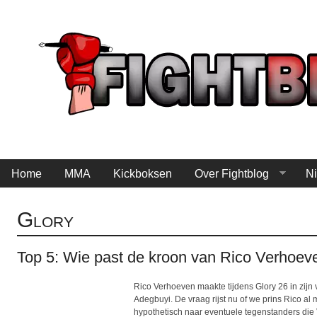
Home
MMA
Kickboksen
Over Fightblog
Ni
Glory
Top 5: Wie past de kroon van Rico Verhoev
Rico Verhoeven maakte tijdens Glory 26 in zij
Adegbuyi. De vraag rijst nu of we prins Rico al
hypothetisch naar eventuele tegenstanders die