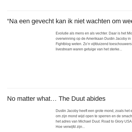
“Na een gevecht kan ik niet wachten om weer
Evolutie als mens en als vechter. Daar is het M
overwinning op de Amerikaan Dustin Jacoby in Lo
Fightblog weten. Zo’n vijfduizend toeschouwers
livestream waren getuige van het sterke...
No matter what… The Duut abides
Dustin Jacoby heeft een grote mond, zoals het 
om zijn mond wijd open te sperren en de smacht
het adres van Michael Duut. Road to Glory USA
Hoe verwijfd zijn...