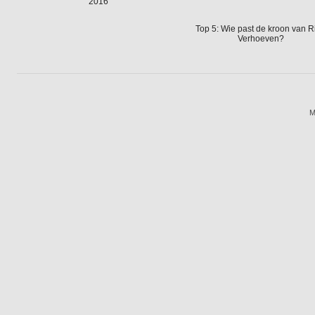
2016
Top 5: Wie past de kroon van R
Verhoeven?
M