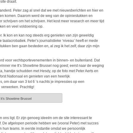
site draait.
eranderd. Peter zag al snel dat we met nieuwsberichten en hier en
den komen. Daarom werd de weg van de opiniestukken en
 schrijven om het schrijven. Het kost meer research en meer tijd
ukken en veel voldoening op.
ter. Ik kon en kan nog steeds erg genieten van zijn geweldig
 taalacrobatiek. Peter’s journalistieke ‘niveau’ heeft er mede
tukken ben gaan besteden en, al zeg ik het zelf, daar zijn mijn
erd voor vechtsportevenementen in binnen- en buitenland. Dat
erinner me It’s Showtime Brussel nog goed; eerst naar de weging
ta, handje schudden met Hesdy, op de foto met Peter Aerts en
rst Nationaal en genieten van een heerlijk
, om daar van 3 tot 6 ‘s nachts je impressies op een
 verwerken. Prachtig!
It’s Showtime Brussel
 ons ligt. Er zijn genoeg ideeën om de site interessant te
lf. De afgelopen periode hebben we (vooral Peter) met succes
en hun teams. In eerste instantie omdat we persoonlijk