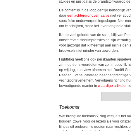
stukjes en juist dat is de brandstof waarop de 
De content is in de loop der tijd behoorlijk v
daar
een achtergrondverhaaltje
niet ver zou
specifieke onderwerpen ingeslagen. Niet meer
om te schrijven, maar het levert originele st
Ik heb veel geleerd van de schrijfstijl van Pe
omschreven sfeerimpressies en zijn vernuftige
voor gezorgd dat ik meer tijd aan mijn eigen s
brouwsels niet minder van geworden.
Fightblog heeft ons ook perskaarten opgelev
zijn nog eens voordelen van zo’n hobby! Ik h
op vrijdag, interview afnemen met Daniël Ghi
Rashad Evans. Zaterdag naar het prachtige Vo
vechtsportevenement. Vervolgens richting huis
bevredigende manier in
waardige artikelen
te
Toekomst
Wat brengt de toekomst? Nog veel, als het aan
houden, zowel voor de lezers als voor onsze
lijntjes uit proberen te gooien naar vechters 