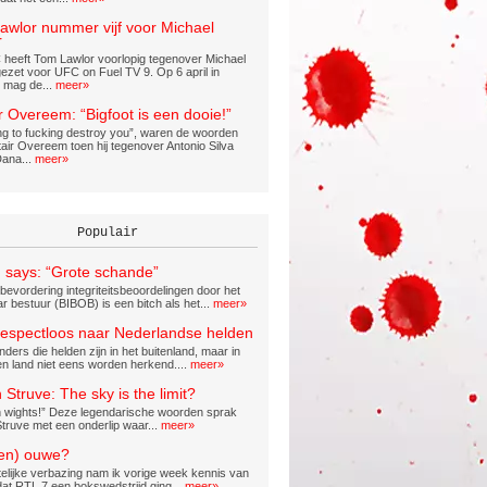
awlor nummer vijf voor Michael
r
heeft Tom Lawlor voorlopig tegenover Michael
gezet voor UFC on Fuel TV 9. Op 6 april in
 mag de...
meer»
ir Overeem: “Bigfoot is een dooie!”
ing to fucking destroy you”, waren de woorden
tair Overeem toen hij tegenover Antonio Silva
Dana...
meer»
Populair
 says: “Grote schande”
evordering integriteitsbeoordelingen door het
 bestuur (BIBOB) is een bitch als het...
meer»
espectloos naar Nederlandse helden
ders die helden zijn in het buitenland, maar in
en land niet eens worden herkend....
meer»
 Struve: The sky is the limit?
sh wights!” Deze legendarische woorden sprak
Struve met een onderlip waar...
meer»
en) ouwe?
telijke verbazing nam ik vorige week kennis van
 dat RTL 7 een bokswedstrijd ging...
meer»