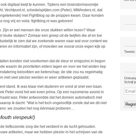
 ook digitaal kwijt te kunnen. Tijdens een brainstormavondje
. Vechtpunt.nl, schedelsplijten.com (Peter), MMAnders.nl, dat
ndergetekende) met Fightblog op de proppen kwam. Daar konden
nog vrij en voila: fightblog.nl was geboren!
. Zijn er wel mensen die onze stukken willen lezen? Waar
leuke stukjes? Zomaar een greep uit de twijfels die af en toe
 duidelijk te zien dat we zoekende waren naar wat voor content we
ren en informatief zijn, of moesten we vooral onze eigen kijk op
Tweets 
allen konden niet voorkomen dat de sleur er enigszins in begon
e waarin de prioriteiten elders lagen en voor we het wisten liep
nstatering beloofden we beterschap; de site zou nu regelmatig
n met veel plezier werden er weer artikelen geplaatst.
Ontvang
Schrijf 
nt stand. Ik was klaar met studeren en vond al snel een baan.
 Ook Peter vond het wel even prima. Op een nazomerse avond in
e gehaald was. Peter antwoordde dat het domein automatisch met
rop ik dacht: “Wat is het toch ongelooflijk zonde dat we dit niet
eens: we zouden het nog éénmaal proberen…
Mouth viespeuk!)
e liefkozende zorg die het verdient in de lucht gehouden.
uwe artikelen, maar we hebben plezier in het schrijven van de