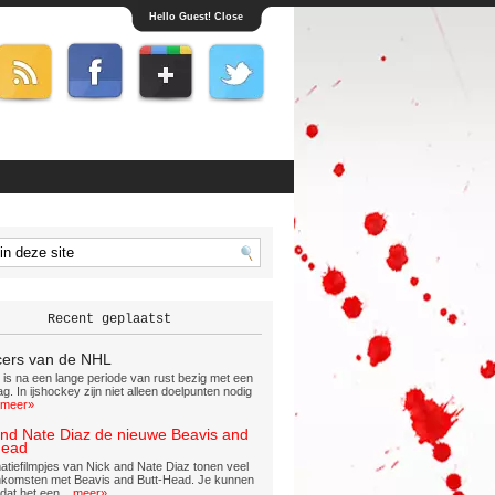
Hello Guest! Close
Recent geplaatst
cers van de NHL
is na een lange periode van rust bezig met een
ag. In ijshockey zijn niet alleen doelpunten nodig
meer»
and Nate Diaz de nieuwe Beavis and
Head
atiefilmpjes van Nick and Nate Diaz tonen veel
komsten met Beavis and Butt-Head. Je kunnen
dat het een...
meer»