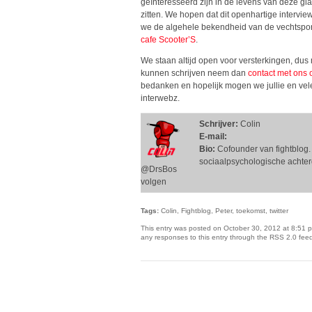
geïnteresseerd zijn in de levens van deze glad
zitten. We hopen dat dit openhartige intervi
we de algehele bekendheid van de vechtsport
cafe Scooter’S
.
We staan altijd open voor versterkingen, dus 
kunnen schrijven neem dan
contact met ons 
bedanken en hopelijk mogen we jullie en vel
interwebz.
Schrijver:
Colin
E-mail:
Bio:
Cofounder van fightblog. 
sociaalpsychologische achtergr
@DrsBos
volgen
Tags:
Colin, Fightblog, Peter, toekomst, twitter
This entry was posted on October 30, 2012 at 8:51 p
any responses to this entry through the RSS 2.0 feed