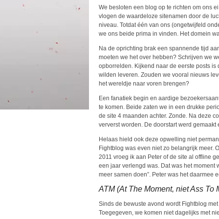
We besloten een blog op te richten om ons ei
vlogen de waardeloze sitenamen door de lucht
niveau. Totdat één van ons (ongetwijfeld o
we ons beide prima in vinden. Het domein was 
Na de oprichting brak een spannende tijd aan
moeten we het over hebben? Schrijven we wel 
opborrelden. Kijkend naar de eerste posts is
wilden leveren. Zouden we vooral nieuws leve
het wereldje naar voren brengen?
Een fanatiek begin en aardige bezoekersaant
te komen. Beide zaten we in een drukke period
de site 4 maanden achter. Zonde. Na deze co
ververst worden. De doorstart werd gemaakt e
Helaas hield ook deze opwelling niet permane
Fightblog was even niet zo belangrijk meer.
2011 vroeg ik aan Peter of de site al offlin
een jaar verlengd was. Dat was het moment waa
meer samen doen”. Peter was het daarmee 
ATM (At The Moment, niet Ass To 
Sinds de bewuste avond wordt Fightblog met d
Toegegeven, we komen niet dagelijks met nie