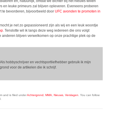
iatoren en, natuurlijk, omdat we dichter bij het nieuws willen
ews en leuke primeurs zal blijven opleveren. Eveneens proberen
 te bevorderen, bijvoorbeeld door
UFC avonden te promoten in
mocht je net zo gepassioneerd zijn als wij en een leuk woordje
op
. Tenslotte wil ik langs deze weg iedereen die ons volgt
e anderen blijven verwelkomen op onze prachtige plek op de
Als hobbyschrijver en vechtsportliefhebber gebruik ik mijn
ond voor de artikelen die ik schrijf.
m and is filed under
Achtergrond
,
MMA
,
Nieuws
,
Verslagen
. You can follow
.