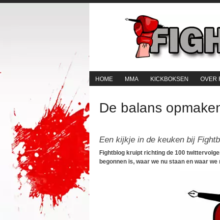
HOME
MMA
KICKBOKSEN
OVER 
De balans opmake
Een kijkje in de keuken bij Fightb
Fightblog kruipt richting de 100 twittervol
begonnen is, waar we nu staan en waar we n