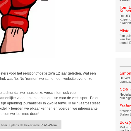
Tom L
Kuipe
De UFC 
Kuiper 
Zweden
Alista
“I’m go
van Alis
stond. 
Simon
sters voor het eerst ontmoette zo’n 12 jaar geleden. Wat een
De Wet b
 druk was ‘ie. Nu ‘runnen’ we samen een website over onze
openbaar
NOS r
achter dat we naast onze verschillen, ook veel
Nederlan
enlijke vrienden en een interesse voor de vechtsport. Peter
hun eig
n opleiding journalistiek in Zwolle terwijl ik mijn jaartjes sleet
Stefan
eidelijk leerden we elkaar kennen en voerden we interessante
“I wini
esten we iets mee doen!
Stefan 
Boks(
 haar. Tijdens de bekerfinale PSV-WillemII
Met lich
het feit