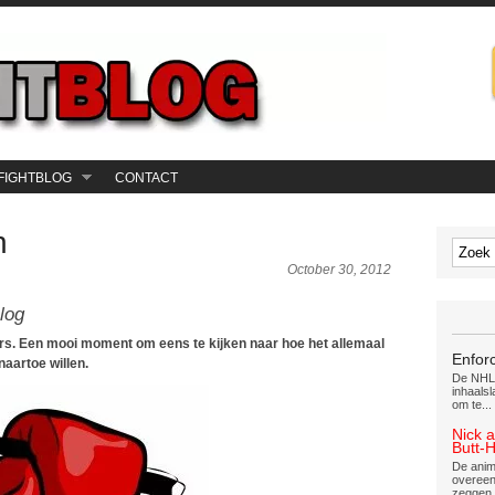
FIGHTBLOG
CONTACT
n
October 30, 2012
log
gers. Een mooi moment om eens te kijken naar hoe het allemaal
Enfor
aartoe willen.
De NHL 
inhaalsl
om te...
Nick 
Butt-
De anim
overeen
zeggen 