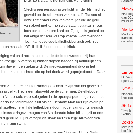
Drachten. Daar is het namelijk Fight Night!
Samedov
Alexe
Slechts één persoon is wellicht minder blij met het
Natuurli
geweld op de schermen van het café. Tussen al
van 2012
deze liefhebbers van knokpartijtjes die de geur
mij er e
van bloed niet kunnen weerstaan, staat zijn neus
Marlo
toch echt de andere kant op. Zijn gok is gericht op
vlees van
Marloes
het enige scherm waarop voetbal wordt vertoond.
kampioe
Toch kan deze voetballiefhebber zich ook niet
deze kno
r een massale ‘OEHHHHH!’ door de toko klinkt.
iging vallen direct met de neus in de boter wanneer zij hun
er kroegje. Alvorens zij binnenstapten hadden zij natuurlijk een
rimitievelingen geluisterd. De nieuwsgierigheid dwong het
de binnenkooise chaos die op het doek werd geprojecteerd… Daar
Simon
De Wet b
openbaar
en zitten. Echter, niet zonder geschokt te zijn van het geweld in
NOS r
ies is gefikt. Het is een slagveld op de schermen. De ellebogen
Nederlan
van Maldonado weerspiegelen in de opengesperde ogen van het
hun eig
ado ziet er inmiddels uit als de Elephant Man met zijn overrijpe
Stefan
l spatten. Terwijl de liefhebbers door middel van grunts, gejuich
“I wini
t incasseringsvermogen van Maldonado laten blijken, zit er één
Stefan 
st gedrukt. Hij is verstijfd en staart met een lege blik voor zich
Boks(
lling in zijn stem.
Met lich
het feit
e het succes van de tweede editie van Scooter’S Fight Night.