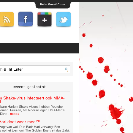
Hello Guest! Close
Recent geplaatst
m Shake-virus infecteert ook MMA-
d
lbare Harlem Shake videos hebben Youtube
omen. Friezen, het Noorse leger, UGA Men’s
Dive...
meer»
Hari doet weer mee!?!
zegt van wel. Dus Badr Hari vervangt Ben
 op het toernooi. The Golden Boy treft dus Zabit