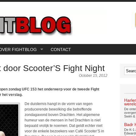
OVER FIGHTBLOG
CONTACT
 door Scooter’S Fight Night
October 15, 2012
open zondag UFC 153 het onderwerp voor de tweede Fight
 het verslag.
Harle
werel
De duisternis hangt in de vorm van regen
producerende bewolking die betreffende
De onte
overgen
zondagavond boven Drachten. Het algemene
Swim & 
humeur van de mensen in het Drachten is niet
Badr 
bepaald vrolijk te noemen. Dat geldt echter niet
De K-1 
voor de enkele bezoekers van Café Scooter’S in
Edwards