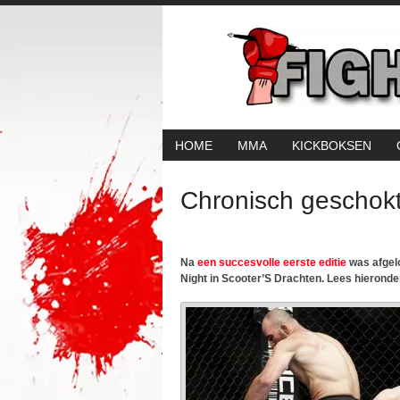
HOME
MMA
KICKBOKSEN
Chronisch geschokt
Na
een succesvolle eerste editie
was afgel
Night in Scooter’S Drachten. Lees hieronder