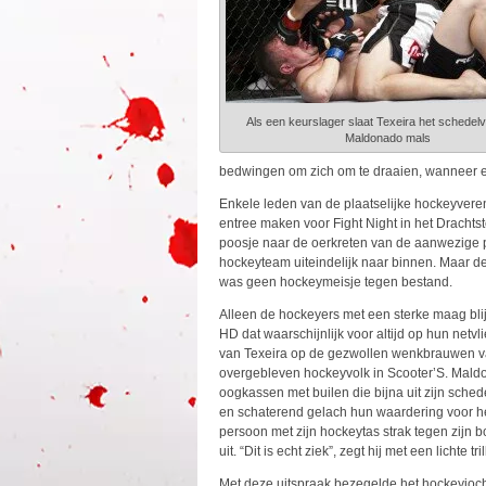
Als een keurslager slaat Texeira het schedel
Maldonado mals
bedwingen om zich om te draaien, wanneer e
Enkele leden van de plaatselijke hockeyveren
entree maken voor Fight Night in het Drachtst
poosje naar de oerkreten van de aanwezige p
hockeyteam uiteindelijk naar binnen. Maar 
was geen hockeymeisje tegen bestand.
Alleen de hockeyers met een sterke maag blijv
HD dat waarschijnlijk voor altijd op hun netvl
van Texeira op de gezwollen wenkbrauwen 
overgebleven hockeyvolk in Scooter’S. Maldon
oogkassen met builen die bijna uit zijn schede
en schaterend gelach hun waardering voor he
persoon met zijn hockeytas strak tegen zijn bor
uit. “Dit is echt ziek”, zegt hij met een lichte tri
Met deze uitspraak bezegelde het hockeyjochi