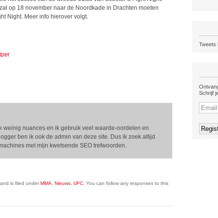
n, zal op 18 november naar de Noordkade in Drachten moeten
t Night. Meer info hierover volgt.
Tweets 
iper
Ontvang
Schrijf 
n ik weinig nuances en ik gebruik veel waarde-oordelen en
logger ben ik ook de admin van deze site. Dus ik zoek altijd
kmachines met mijn kwetsende SEO trefwoorden.
and is filed under
MMA
,
Nieuws
,
UFC
. You can follow any responses to this