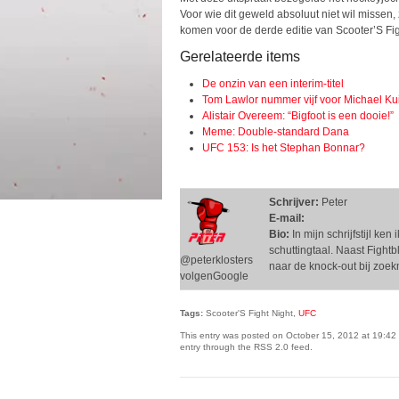
Voor wie dit geweld absoluut niet wil misse
komen voor de derde editie van Scooter’S Figh
Gerelateerde items
De onzin van een interim-titel
Tom Lawlor nummer vijf voor Michael Ku
Alistair Overeem: “Bigfoot is een dooie!”
Meme: Double-standard Dana
UFC 153: Is het Stephan Bonnar?
Schrijver:
Peter
E-mail:
Bio:
In mijn schrijfstijl ke
schuttingtaal. Naast Fightb
@peterklosters
naar de knock-out bij zoe
volgenGoogle
Tags:
Scooter'S Fight Night,
UFC
This entry was posted on October 15, 2012 at 19:42 
entry through the RSS 2.0 feed.