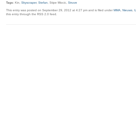
Tags:
Kin,
Skyscraper
,
Stefan
, Stipe Miocic,
Struve
This entry was posted on September 29, 2012 at 4:27 pm and is filed under
MMA
,
Nieuws
,
this entry through the RSS 2.0 feed.