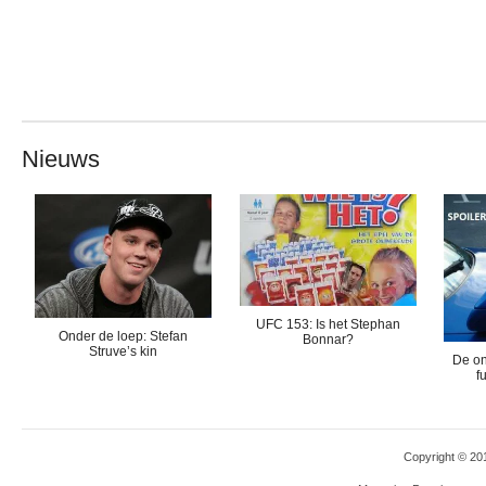
Nieuws
UFC 153: Is het Stephan
Onder de loep: Stefan
Bonnar?
Struve’s kin
De on
f
Copyright © 2