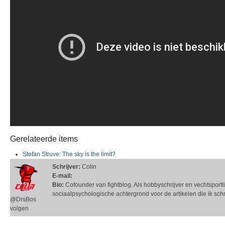
Gerelateerde items
Stefan Struve: The sky is the limit?
Schrijver:
Colin
E-mail:
Bio:
Cofounder van fightblog. Als hobbyschrijver en vechtsportli
sociaalpsychologische achtergrond voor de artikelen die ik schri
@DrsBos
volgen