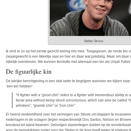
Stefan Struve
Ik vind er zo op het eerste gezicht weinig mis mee. Toegegeven, de ronde kin
zwaargewicht is een tikkeltje saai en hier en daar wat pokdalig. Maar om daar 
rijkelijk overdreven. We kunnen tenslotte niet allemaal een kin als Urijah Fabe
De figuurlijke kin
De talrijke berichtgeving is een stuk beter te begrijpen wanneer we kijken naar 
‘een kin hebben’:
“
A fighter with a “good chin” refers to a fighter with tremendous ability t
facial area without being struck unconscious, which can also be called “
whiskers”, “granite chin” or “iron chin”
Er heerst verdeeldheid over het vermogen van Struve om klappen te incasseren.
nederlagen in de octagon (tegen respectievelijk Dos Santos, Nelson en Browne)
knockout tot stand kwamen. Gelovigen daarentegen duiden op de wonderbaarl
voor de hematofoben onder ons) die Stefan in de kooi heeft weten te etaleren 