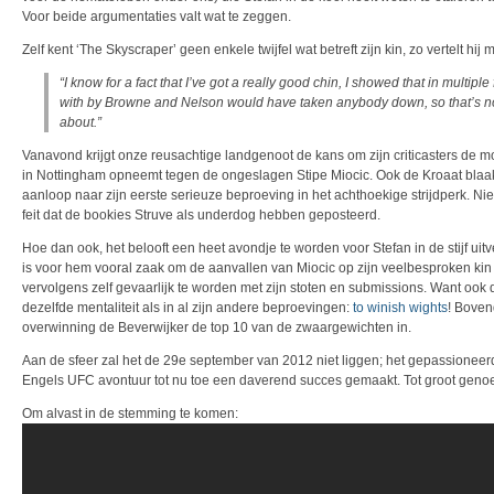
Voor beide argumentaties valt wat te zeggen.
Zelf kent ‘The Skyscraper’ geen enkele twijfel wat betreft zijn kin, zo vertelt hi
“I know for a fact that I’ve got a really good chin, I showed that in multiple f
with by Browne and Nelson would have taken anybody down, so that’s not
about.”
Vanavond krijgt onze reusachtige landgenoot de kans om zijn criticasters de m
in Nottingham opneemt tegen de ongeslagen Stipe Miocic. Ook de Kroaat blaakt
aanloop naar zijn eerste serieuze beproeving in het achthoekige strijdperk. Nie
feit dat de bookies Struve als underdog hebben geposteerd.
Hoe dan ook, het belooft een heet avondje te worden voor Stefan in de stijf ui
is voor hem vooral zaak om de aanvallen van Miocic op zijn veelbesproken ki
vervolgens zelf gevaarlijk te worden met zijn stoten en submissions. Want ook d
dezelfde mentaliteit als in al zijn andere beproevingen:
to winish wights
! Boven
overwinning de Beverwijker de top 10 van de zwaargewichten in.
Aan de sfeer zal het de 29e september van 2012 niet liggen; het gepassioneerd
Engels UFC avontuur tot nu toe een daverend succes gemaakt. Tot groot ge
Om alvast in de stemming te komen: